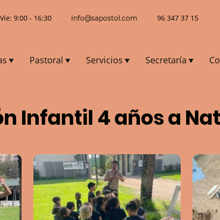
 Vie: 9:00 - 16:30 i
96 347 37 15
nfo@sapostol.com
as
Pastoral
Servicios
Secretaría
Co
n Infantil 4 años a Na